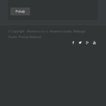
© Copyright -
Aluminco d.o.o. Hrvatska
Izrada:
Weblogic
Studio
Pristup:
Webmail