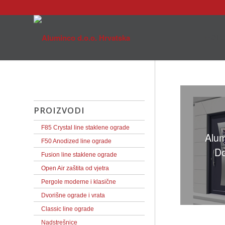
NASL
PROIZVODI
F85 Crystal line staklene ograde
Alum
F50 Anodized line ograde
Do
Fusion line staklene ograde
Open Air zaštita od vjetra
Pergole moderne i klasične
Dvorišne ograde i vrata
Classic line ograde
Nadstrešnice