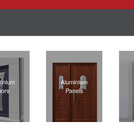
OVNA
PROIZVODI
O NAMA
NOVOSTI
REFERENCE
PARTNE
inium
Aluminium
ors
Panels