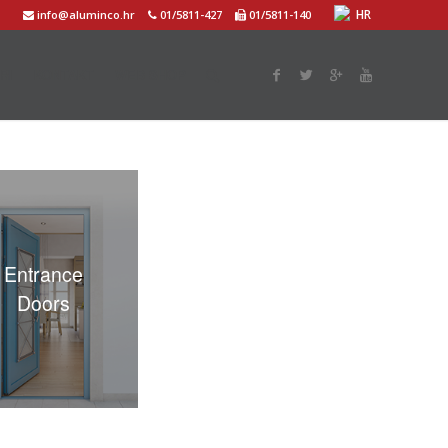
HR
info@aluminco.hr
01/5811-427
01/5811-140
RI
KONTAKT
WEB SHOP
Entrance
Doors